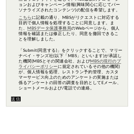
ョンおよびキャンペーン情報(興味関心に応じてパー
ソナライズされたコンテンツ)の配信を希望します。
こちら
に記載の通り、MBSがリクエストに対応する
目的で個人情報を処理することに同意します。ま
た、
MBSデータ保護事務局
のWebページから、個人
情報を確認または修正したり、同意を撤回できるこ
とを理解しました。
「Submit(同意する)」をクリックすることで、マリー
ナベイ・サンズ社(以下「MBS」といいます)が承認し
た機関(MBSとその関連会社、および
MBSの現行のプ
ライバシーポリシー
に規定されているその他の機関)
が、個人情報を処理、レストラン予約管理、カスタ
マーサービス向上のためのアンケートの実施または
係るアンケートの回答の調査を目的としてEメール、
ショートメールおよび/電話での連絡。
送信