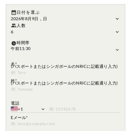
日付を選ぶ
2026年8月9日，日
人数
6
時間帯
午前11:30
ご希望の時間を選択してください
名*
(パスポートまたはシンガポールのNRICに記載通り入力)
アルファベットのみ入力してください
姓*
(パスポートまたはシンガポールのNRICに記載通り入力)
アルファベットのみ入力してください
電話
+1
電話番号を正しく入力してください。
Eメール*