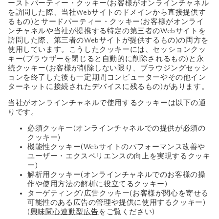
ーストパーティー・クッキー(お客様がオンラインチャネル
を訪問した際、当社Webサイトのドメインから直接提供す
るもの)とサードパーティー・クッキー(お客様がオンライ
ンチャネルや当社が提携する特定の第三者のWebサイトを
訪問した際、第三者のWebサイトが提供するもの)の両方を
使用しています。こうしたクッキーには、セッションクッ
キー(ブラウザーを閉じると自動的に削除されるもの)と永
続クッキー(お客様が削除しない限り、ブラウジングセッシ
ョンを終了した後も一定期間コンピューターやその他イン
ターネットに接続されたデバイスに残るもの)があります。
当社がオンラインチャネルで使用するクッキーは以下の通
りです。
必須クッキー(オンラインチャネルでの提供が必須の
クッキー)
機能性クッキー(Webサイトのパフォーマンス改善や
ユーザー・エクスペリエンスの向上を実現するクッキ
ー)
解析用クッキー(オンラインチャネルでのお客様の操
作や使用方法の解析に役立てるクッキー)
ターゲティング/広告クッキー(お客様が関心を寄せる
可能性のある広告の管理や提供に使用するクッキー)
(
興味関心連動型広告
をご覧ください)