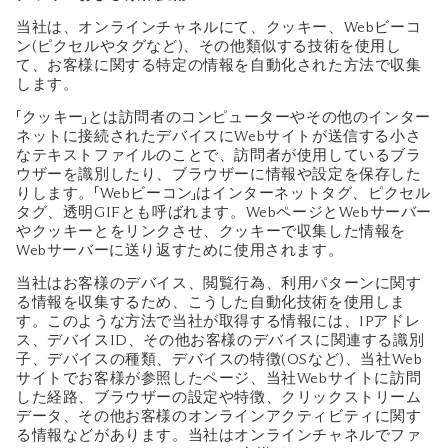
当社は、オンラインチャネルにて、クッキー、Webビーコ
ン(ピクセルやタグなど)、その他類似する技術を使用し
て、お客様に関する特定の情報を自動化された方法で収集
します。
「クッキー」とは訪問者のコンピューターやその他のインター
ネットに接続されたデバイスにWebサイトが送信する小さ
なテキストファイルのことで、訪問者が使用しているブラ
ウザーを識別したり、ブラウザーに情報や設定を保存した
りします。「Webビーコン」はインターネットタグ、ピクセル
タグ、透明GIFとも呼ばれます。WebページとWebサーバー
やクッキーとをリンクさせ、クッキーで収集した情報を
Webサーバーに送り返すために使用されます。
当社はお客様のデバイス、閲覧行為、利用パターンに関す
る情報を収集するため、こうした自動化技術を使用しま
す。このような方法で当社が取得する情報には、IPアドレ
ス、デバイスID、その他お客様のデバイスに関連する識別
子、デバイスの種類、デバイスの特徴(OSなど)、当社Web
サイトでお客様が参照したページ、当社Webサイトに訪問
した経路、ブラウザーの設定や特徴、クリックストリーム
データ、その他お客様のオンラインアクティビティに関す
る情報などがあります。当社はオンラインチャネルでファ