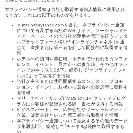
本プライバシー通知は当社が取得する個人情報に適用され
ますが、これには以下のものがあります。
jp.marinabaysands.com
を含む、本プライバシー通知
について言及する当社のWebサイト、ソーシャルメデ
ィア・ページ、その他当社が運用や管理を行うデジタ
ルプラットフォーム(以下「オンラインチャネル」)を通
じて、直接または第三者を介して間接的に取得する情
報
ホテルへの訪問や滞在時、ホテルで行われるカンファ
レンス、イベント、見本市への参加時、その他オフラ
インでのやり取り(以下、総称して「オフラインチャネ
ル」)によって取得する情報
当社が主催または共同開催するコンテスト、プロモー
ション、イベント、お祝い抽選会への参加時に取得す
る情報
マリーナベイ・サンズ(「MBS」)のロイヤリティプログ
ラムにお客様が登録される際、当社が取得する情報
ビジネスパートナー、広告会社やソーシャルメディア
企業、販売会社といった第三者から取得する情報
本プライバシー通知について言及するその他のデータ
収集源(以下、総称して「チャネル」)経由で取得するも
の