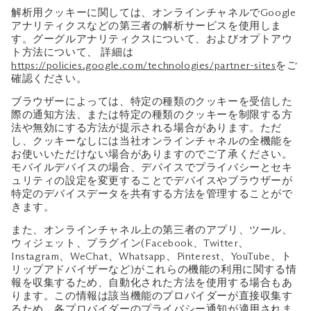
解析用クッキーに関しては、オンラインチャネルでGoogle
アナリティクスなどの第三者の解析サービスを使用しま
す。グーグルアナリティクスについて、およびオプトアウ
ト方法について、 詳細は
https://policies.google.com/technologies/partner-sites
をご
確認ください。
ブラウザーによっては、特定の種類のクッキーを受信した
際の通知方法、または特定の種類のクッキーを制限する方
法や無効にする方法が提示される場合があります。ただ
し、クッキーなしには当社オンラインチャネルの全機能を
お使いいただけない場合がありますのでご了承ください。
モバイルデバイスの場合、デバイスでプライバシーとセキ
ュリティの設定を変更することでデバイスやブラウザーが
特定のデバイスデータを共有する方法を管理することがで
きます。
また、オンラインチャネル上の第三者のアプリ、ツール、
ウィジェット、プラグイン(Facebook、Twitter、
Instagram、WeChat、Whatsapp、Pinterest、YouTube、ト
リップアドバイザーなど)がこれらの機能の利用に関する情
報を収集するため、自動化された方法を使用する場合もあ
ります。この情報は該当機能のプロバイダーが直接収集す
るため、各プロバイダーのプライバシー通知が適用されま