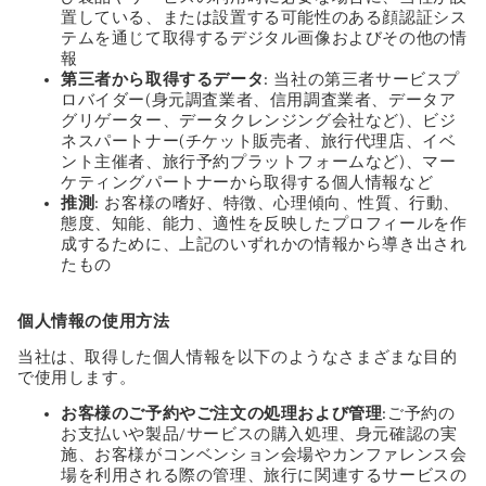
置している、または設置する可能性のある顔認証シス
テムを通じて取得するデジタル画像およびその他の情
報
第三者から取得するデータ
: 当社の第三者サービスプ
ロバイダー(身元調査業者、信用調査業者、データア
グリゲーター、データクレンジング会社など)、ビジ
ネスパートナー(チケット販売者、旅行代理店、イベ
ント主催者、旅行予約プラットフォームなど)、マー
ケティングパートナーから取得する個人情報など
推測
: お客様の嗜好、特徴、心理傾向、性質、行動、
態度、知能、能力、適性を反映したプロフィールを作
成するために、上記のいずれかの情報から導き出され
たもの
個人情報の使用方法
当社は、取得した個人情報を以下のようなさまざまな目的
で使用します。
お客様のご予約やご注文の処理および管理
:ご予約の
お支払いや製品/サービスの購入処理、身元確認の実
施、お客様がコンベンション会場やカンファレンス会
場を利用される際の管理、旅行に関連するサービスの