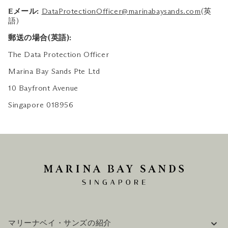
Eメール:
DataProtectionOfficer@marinabaysands.com
(英
語)
郵送の場合(英語):
The Data Protection Officer
Marina Bay Sands Pte Ltd
10 Bayfront Avenue
Singapore 018956
マリーナベイ・サンズの紹介