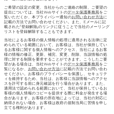
ご希望の設定の変更、当社からのご連絡の制限、ご要望の
提出については、当社Webサイトの
データ保護事務局
をご
覧いただくか、本プライバシー通知の
お問い合わせ方法
に
記載の方法でお問い合わせください。また、Eメールに記
載された「登録解除」のリンクに従うことで当社のメーリング
リストを登録解除することもできます。
当社によるお客様の個人情報の処理に適用される法律に定
められている範囲において、お客様は、当社が保持してい
るお客様に関する個人情報へのアクセス、当社によるお客
様の情報の修正、更新、補完、変更、削除、当該情報の処
理に対する制限を要求することができます。こうしたご要
望がある場合は、当社Webサイトの
データ保護事務局
をご
覧になるか、
お問い合わせ方法
に記載の方法でお問い合わ
せください。お客様のプライバシーを保護し、セキュリテ
ィを維持するため、当社は、お客様に当該情報へのアクセ
スを許可する前に身元確認を行う場合があります。また、
適用法で認められる範囲において、当社が保持しているお
客様の個人情報のコピーを提供する際に料金が発生する場
合があります。お客様の所在地によっては、当社の対応に
納得されない場合、お客様は政府の規制当局に苦情を申し
立てる権利があります。