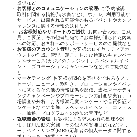
提供など
お客様とのコミュニケーションの管理
: ご予約確認、
取引に関する情報(請求書など)、ホテル、利用可能な
サービス、出席される可能性のあるイベントやカンフ
ァレンスに関する情報の送付など
お客様対応やサポートのご提供
: お問い合わせ、ご意
見、ご要望、その他当社宛てにお客様が送られた内容
への対応、お客様へのサポートサービスのご提供など
お客様のアカウント管理
: お客様のロイヤリティアカ
ウントの作成、管理、運営、および特定のキャンペー
ンやサービス(カジノのクレジット、スペシャルイベ
ント、プロモーションキャンペーンなど)のご提供な
ど
マーケティング
: お客様が関心を寄せるであろうメッ
セージ、ニュース、割引き、プロモーションやイベン
トに関するその他の情報提供や配信、当社マーケティ
ングキャンペーンやプロモーションの計画や実行、市
場調査や分析、お客様満足度アンケートや品質保証ア
ンケートなどの実施、スペシャルイベント、コンテス
ト、抽選、プログラムへの参加の管理など
就職機会の管理
: お客様による求人応募の処理や評
価、採用活動の実施、その他人材管理目的など(マリ
ーナベイ・サンズ(MBS)応募者の個人データに関する
ポリシーもご確認ください)