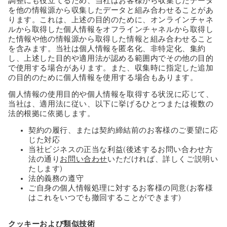
調整にも役立てるため、当社はお客様から収集したデータ
を他の情報源から収集したデータと組み合わせることがあ
ります。これは、上述の目的のために、オンラインチャネ
ルから取得した個人情報をオフラインチャネルから取得し
た情報や他の情報源から取得した情報と組み合わせること
を含みます。当社は個人情報を匿名化、非特定化、集約
し、上述した目的や適用法が認める範囲内でその他の目的
で使用する場合があります。また、収集時に指定した追加
の目的のために個人情報を使用する場合もあります。
個人情報の使用目的や個人情報を取得する状況に応じて、
当社は、適用法に従い、以下に挙げるひとつまたは複数の
法的根拠に依拠します。
契約の履行、または契約締結前のお客様のご要望に応
じた対応
当社ビジネスの正当な利益(後述するお問い合わせ方
法の通り
お問い合わせ
いただければ、詳しくご説明い
たします)
法的義務の遵守
ご自身の個人情報処理に対するお客様の同意(お客様
はこれをいつでも撤回することができます)
クッキーおよび類似技術