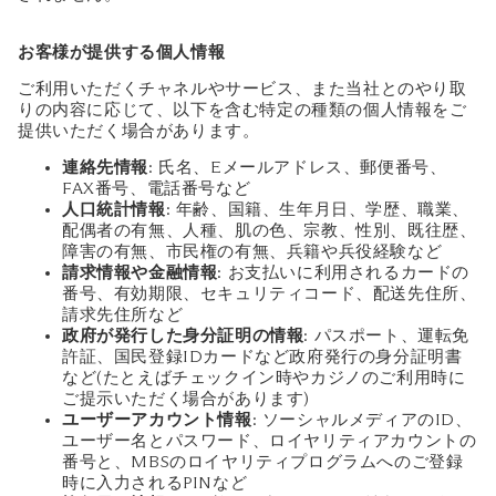
お客様が提供する個人情報
ご利用いただくチャネルやサービス、また当社とのやり取
りの内容に応じて、以下を含む特定の種類の個人情報をご
提供いただく場合があります。
連絡先情報
: 氏名、Eメールアドレス、郵便番号、
FAX番号、電話番号など
人口統計情報
: 年齢、国籍、生年月日、学歴、職業、
配偶者の有無、人種、肌の色、宗教、性別、既往歴、
障害の有無、市民権の有無、兵籍や兵役経験など
請求情報や金融情報
: お支払いに利用されるカードの
番号、有効期限、セキュリティコード、配送先住所、
請求先住所など
政府が発行した身分証明の情報
: パスポート、運転免
許証、国民登録IDカードなど政府発行の身分証明書
など(たとえばチェックイン時やカジノのご利用時に
ご提示いただく場合があります)
ユーザーアカウント情報
: ソーシャルメディアのID、
ユーザー名とパスワード、ロイヤリティアカウントの
番号と、MBSのロイヤリティプログラムへのご登録
時に入力されるPINなど