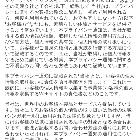
マリーナベイ・サンズ社、MBS Lifestyle Pte. Ltd.、および
その関連会社と子会社(以下、総称して「当社」)は、プライバ
シーに関するお客様の懸念に配慮し、初めて利用される
方、何度も利用されている方、お立ち寄りになった方(以下
「お客様」)どなたにも、素晴らしい体験とサービスを提供で
きるよう努めています。本プライバシー通知は、当社が取
得する個人情報の種類、取得した個人情報の使用方法およ
び保管方法、個人情報の共有先、個人情報の取り扱いにつ
いて、お客様がご自身の権利と選択肢を行使する方法につ
いて記載するものです。また、当社が取得した個人情報を
守るために講じている対策、本プライバシー通知に関する
ご不明点のお問い合わせ方法もあわせて記載しています。
本プライバシー通知に記載される「当社」とは、お客様の個人
情報の取り扱いに責任を負う事業体を指します。これは一
般的に、お客様の個人情報を収集する事業体(お客様の個人
情報を収集するWebサイトの責任者など)のことです。
当社は、世界中のお客様へ製品とサービスを提供していま
す。当社によるお客様の個人情報の取り扱いは当社の法域
(シンガポール)に適用される法律の対象となりますが、時
にはお客様の法域に適用される法律の対象となる場合もあ
ります。後ほど記載する
お問い合わせ方法
の通りにお問い
合わせいただければ、本プライバシー通知の適用性につい
て詳しくご説明いたします。