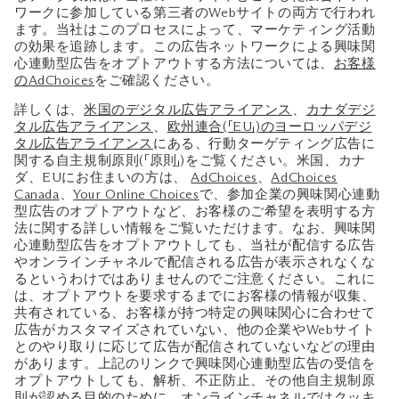
ワークに参加している第三者のWebサイトの両方で行われ
ます。当社はこのプロセスによって、マーケティング活動
の効果を追跡します。この広告ネットワークによる興味関
心連動型広告をオプトアウトする方法については、
お客様
のAdChoices
をご確認ください。
詳しくは、
米国のデジタル広告アライアンス
、
カナダデジ
タル広告アライアンス
、
欧州連合(「EU」)のヨーロッパデジ
タル広告アライアンス
にある、行動ターゲティング広告に
関する自主規制原則(「原則」)をご覧ください。米国、カナ
ダ、EUにお住まいの方は、
AdChoices
、
AdChoices
Canada
、
Your Online Choices
で、参加企業の興味関心連動
型広告のオプトアウトなど、お客様のご希望を表明する方
法に関する詳しい情報をご覧いただけます。なお、興味関
心連動型広告をオプトアウトしても、当社が配信する広告
やオンラインチャネルで配信される広告が表示されなくな
るというわけではありませんのでご注意ください。これに
は、オプトアウトを要求するまでにお客様の情報が収集、
共有されている、お客様が持つ特定の興味関心に合わせて
広告がカスタマイズされていない、他の企業やWebサイト
とのやり取りに応じて広告が配信されていないなどの理由
があります。上記のリンクで興味関心連動型広告の受信を
オプトアウトしても、解析、不正防止、その他自主規制原
則が認める目的のために、オンラインチャネルではクッキ