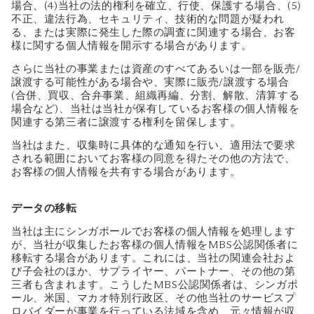
場合、(4)当社の法的権利を確立、行使、保護する場合、(5)
不正、違法行為、セキュリティ、技術的な問題が疑われ
る、または実際に発生した際の調査に関連する場合、お客
様に関する個人情報を開示する場合があります。
さらに当社の事業または資産のすべてあるいは一部を販売/
譲渡する可能性がある場合や、実際に販売/譲渡する場合
(合併、買収、合弁事業、組織再編、分割、解散、清算する
場合など)、当社は当社が保有しているお客様の個人情報を
関連する第三者に譲渡する権利を留保します。
当社はまた、収集時に具体的な通知を行い、適用法で要求
される範囲においてお客様の同意を得たその他の方法で、
お客様の個人情報を共有する場合があります。
データの移転
当社は主にシンガポールでお客様の個人情報を処理します
が、当社が収集したお客様の個人情報をMBS公認関係者に
移転する場合があります。これには、当社の関連会社およ
び子会社のほか、サプライヤー、パートナー、その他の第
三者も含まれます。こうしたMBS公認関係者は、シンガポ
ール、米国、マカオ特別行政区、その他当社のサービスプ
ロバイダーが事業を行っている法域を含め、元々情報が収