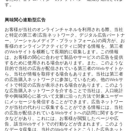
す。
興味関心連動型広告
お客様が当社のオンラインチャネルを利用される際、当社
と特定の第三者(広告ネットワーク、デジタル広告パートナ
ー、ソーシャルメディア・プラットフォーム)の両方が、お
客様のオンラインアクティビティに関する情報を、第三者
のWebサイトを横断して長期的に収集します。この情報
は、お客様の関心に合わせて製品やサービスの広告を提供
するために使用される場合があります。また、このような
目的で当社の広告が配信されている第三者のWebサイトか
ら、当社が情報を取得する場合もあります。当社は第三者
の広告購入ネットワークに参加しているため、他のWebサ
イトで特定の広告が表示される場合があります。このよう
な広告購入ネットワークを介することで当社は、人口統計
学や興味関心に基づいて文脈に沿った方法で対象ユーザー
にメッセージを発信することができます。広告ネットワー
クが当社の代わりに収集することができる情報には、当社
の広告が配信されているWebサイトへの訪問に関するデー
タなどがあり、これには、お客様が閲覧したページや広
告、該当Webサイトでの行動などが含まれます。このよう
なデータ収集は、当社のWebサイトとこうした広告ネット