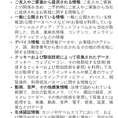
ご友人やご家族から提供される情報
: ご友人やご家族
との関係を含め、ご予約時にご友人やご家族から当社
に提供されるお客様に関する情報など
一般に公開されている情報
: 一般に公開されている情
報源(公開データベースなど)やお客様が利用している
ソーシャルメディア・プラットフォームから当社が取
得した、氏名、連絡先情報、コンテンツ、オンライン
アクティビティなどの情報
デバイス情報
: 位置情報データや、お客様のIPアドレ
ス、国、郵便番号から割り出されるその他の所在地に
関する情報など
クッキーおよび類似技術によって収集されたデータ
:
クッキー、ウェブビーコン、その他類似する技術(後
述するクッキーおよび類似技術を参照) を利用して当
社が取得する、オンラインチャネルや第三者のウェブ
サイトでのオンラインアクティビティ、デバイス、閲
覧操作、利用状況パターンに関する情報など
動画、音声、その他感覚情報
: 法律で認められている
範囲で、当社の監視カメラ、CCTV、通話の録音、ボ
イスレコーダー、その他の技術を使用して収集または
処理する、画像、動画、音声、電子、視覚、温度、嗅
覚などのデータ
生体認証情報
: カジノやゲームエリアにおいて、およ
び製品やサービスの利用時に必要な場合に、当社が設