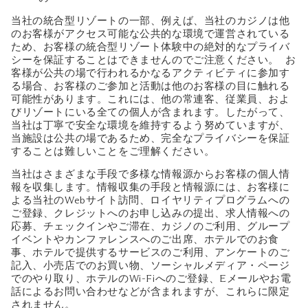
当社の統合型リゾートの一部、例えば、当社のカジノは他
のお客様がアクセス可能な公共的な環境で運営されている
ため、お客様の統合型リゾート体験中の絶対的なプライバ
シーを保証することはできませんのでご注意ください。 お
客様が公共の場で行われるかなるアクティビティに参加す
る場合、お客様のご参加と活動は他のお客様の目に触れる
可能性があります。これには、他の常連客、従業員、およ
びリゾートにいる全ての個人が含まれます。したがって、
当社は丁寧で安全な環境を維持するよう努めていますが、
当施設は公共の場であるため、完全なプライバシーを保証
することは難しいことをご理解ください。
当社はさまざまな手段で多様な情報源からお客様の個人情
報を収集します。情報収集の手段と情報源には、お客様に
よる当社のWebサイト訪問、ロイヤリティプログラムへの
ご登録、クレジットへのお申し込みの提出、求人情報への
応募、チェックインやご滞在、カジノのご利用、グループ
イベントやカンファレンスへのご出席、ホテルでのお食
事、ホテルで提供するサービスのご利用、アンケートのご
記入、小売店でのお買い物、ソーシャルメディア・ページ
でのやり取り、ホテルのWi-Fiへのご登録、Eメールやお電
話によるお問い合わせなどが含まれますが、これらに限定
されません。