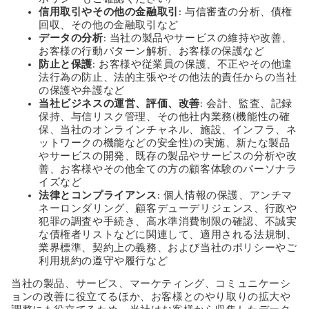
信用取引やその他の金融取引
: 与信審査の分析、債権
回収、その他の金融取引など
データの分析
: 当社の製品やサービスの維持や改善、
お客様の行動パターン解析、お客様の保護など
防止と保護
: お客様や従業員の保護、不正やその他違
法行為の防止、法的主張やその他法的責任からの当社
の保護や弁護など
当社ビジネスの運営、評価、改善
: 会計、監査、記録
保持、与信リスク管理、その他社内業務(機能性の確
保、当社のオンラインチャネル、施設、インフラ、ネ
ットワークの機能などの安全性)の実施、新たな製品
やサービスの開発、既存の製品やサービスの分析や改
善、お客様やその他全ての方の顧客体験のパーソナラ
イズなど
法律とコンプライアンス
: 個人情報の保護、アンチマ
ネーロンダリング、顧客デューデリジェンス、行政や
犯罪の調査や手続き、高水準消費制限の確認、不誠実
な債権者リストなどに関連して、適用される法規制、
業界標準、契約上の義務、および当社のポリシーやご
利用規約の遵守や履行など
当社の製品、サービス、マーケティング、コミュニケーシ
ョンの改善に役立てるほか、お客様とのやり取りの拡大や