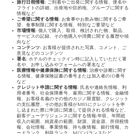
旅行日程情報
: ご到着やご出発に関する情報、便名や
フライトの詳細、出発地や目的地、グループに関する
情報など
ご希望に関する情報
: お食事やお飲み物に関するご希
望、食事制限に関する情報、特別なご要望など
市場情報
: 個人で購入、取得、検討された物、製品、
サービスの記録、その他購入や消費に関する履歴や傾
向など
コンテンツ
: お客様が提供された写真、コメント、ご
意見などのコンテンツ
署名
: ホテルのチェックイン時に記入していただく署
名や、お申し込みやフォームへの署名など
医療情報や健康保険に関する情報
: 治療や診断に関す
る情報、健康保険証書の番号または加入者のID番号
など
クレジット申請に関する情報
: 氏名や連絡先情報、利
用者番号、社会保障番号、雇用に関する情報、金融情
報、お客様名義のその他のカジノ限度額、クレジット
の支払履歴、その他お客様がMBSにクレジットを申
し込まれた際に申請に関連して提供される情報など。
顧客デューデリジェンスに関する情報:年収、年間総
収入の範囲、純資産の範囲、財源、資金源、所得税情
報、会社情報、事業情報、持ち株情報、銀行情報、カ
ードランク、利益ランク、MCCバランスなど