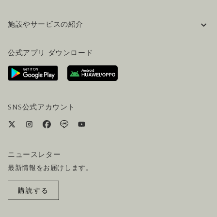
企業情報
施設やサービスの紹介
採用情報
FAQ(よくある質問)
公式ブログ（英語）
公式アプリ ダウンロード
お問い合わせ
ご来場にあたって
ホテルへのアクセス
ビジター向けサービス
ホテル&航空券一括予約プラン
SNS公式アカウント
ニュースレター
最新情報をお届けします。
購読する