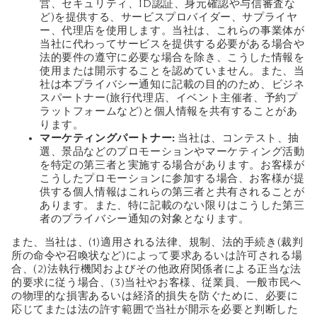
営、セキュリティ、ID認証、身元確認や与信審査な
ど)を提供する、サービスプロバイダー、サプライヤ
ー、代理店を使用します。当社は、これらの事業体が
当社に代わってサービスを提供する必要がある場合や
法的要件の遵守に必要な場合を除き、こうした情報を
使用または開示することを認めていません。また、当
社は本プライバシー通知に記載の目的のため、ビジネ
スパートナー(旅行代理店、イベント主催者、予約プ
ラットフォームなど)と個人情報を共有することがあ
ります。
マーケティングパートナー:
当社は、コンテスト、抽
選、景品などのプロモーションやマーケティング活動
を特定の第三者と実施する場合があります。お客様が
こうしたプロモーションに参加する場合、お客様が提
供する個人情報はこれらの第三者と共有されることが
あります。また、特に記載のない限りはこうした第三
者のプライバシー通知の対象となります。
また、当社は、(1)適用される法律、規制、法的手続き(裁判
所の命令や召喚状など)によって要求あるいは許可される場
合、(2)法執行機関およびその他政府関係者による正当な法
的要求に従う場合、(3)当社やお客様、従業員、一般市民へ
の物理的な損害あるいは経済的損失を防ぐために、必要に
応じてまたは法の許す範囲で当社が開示を必要と判断した