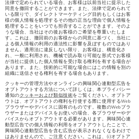
法律で定められている場合、お客様は以前当社に提示した
同意を撤回することができます。また、法律で定められて
いる限りで、ダイレクトマーケティング目的もしくはお客
様の個人情報を処理するその他の正当な理由で個人情報を
処理することをいつでも拒否することができます。そのよ
うな場合、当社はその後お客様のご希望を尊重いたしま
す。これは、撤回前のお客様からの同意に基づく、当社に
よる個人情報の利用の適法性に影響を及ぼすものではあり
ません。適用法に違反しない限り、お客様は、構造化さ
れ、一般に利用され、機械で読み取り可能な形式でお客様
が当社に提供した個人情報を受け取る権利を有する場合が
あります。また、技術的に可能な場合にはこの情報を別の
組織に送信させる権利を有する場合もあります。
クッキーの管理方法やオンラインの興味関心連動型広告を
オプトアウトする方法について詳しくは、本プライバシー
通知の
クッキーおよび類似技術
をご覧ください。オプトア
ウトは、オプトアウトの権利を行使する際に使用するWeb
ブラウザーやデバイスに固有のものです。複数のWebブラ
ウザーまたはデバイスをお使いの場合、各ブラウザーやデ
バイスからオプトアウトする必要があります。興味関心連
動型広告での個人情報の利用をオプトアウトしたことで、
興味関心連動型広告を含む広告が表示されなくなるわけで
はありませんので、ご注意ください。これは、(i)オプトア