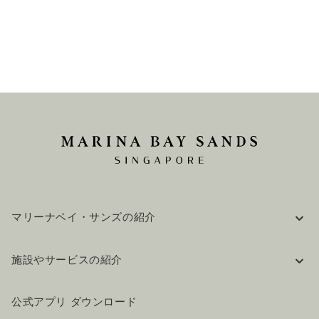
マリーナベイ・サンズの紹介
企業情報
施設やサービスの紹介
採用情報
FAQ(よくある質問)
公式ブログ（英語）
公式アプリ ダウンロード
お問い合わせ
ご来場にあたって