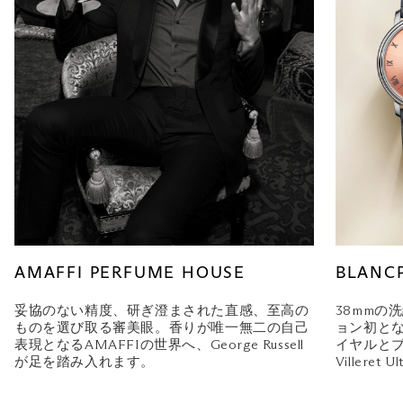
AMAFFI PERFUME HOUSE
BLANC
妥協のない精度、研ぎ澄まされた直感、至高の
38mmの
ものを選び取る審美眼。香りが唯一無二の自己
ョン初と
表現となるAMAFFIの世界へ、George Russell
イヤルと
が足を踏み入れます。
Villeret