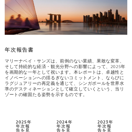
年次報告書
マリーナベイ・サンズは、前例のない業績、果敢な変革、
そして持続的な経済・観光分野への影響によって、2025年
を画期的な一年として祝います。本レポートは、卓越性と
イノベーションへの揺るぎないコミットメント、ならびに
ラグジュアリーの再定義を通じて、シンガポールを世界水
準のデスティネーションとして確立していくという、当リ
ゾートの確固たる姿勢を示すものです。
2025年
2024年
2023年
年次報
年次報
年次報
告を見
告を見
告を見