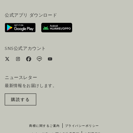
FAQ(よくある質問)
公式ブログ（英語）
公式アプリ ダウンロード
お問い合わせ
ご来場にあたって
ホテルへのアクセス
ビジター向けサービス
ホテル&航空券一括予約プラン
SNS公式アカウント
ニュースレター
最新情報をお届けします。
購読する
商標に関するご案内
プライバシーポリシー