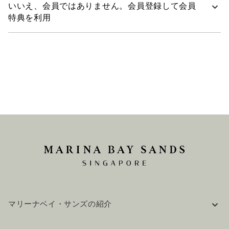
いいえ、会員ではありません。会員登録して会員
ちかどうか確認するには、コールセンター(+65 6688
8981(英語))までお問い合わせください。
特典を利用
サンズリワード会員資格
の詳細をご覧ください。会員登録
して会員特典をご利用になるには、
こちら
をクリックして
ください。
マリーナベイ・サンズの紹介
企業情報