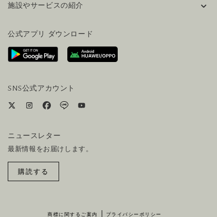
施設やサービスの紹介
採用情報
FAQ(よくある質問)
公式ブログ（英語）
公式アプリ ダウンロード
お問い合わせ
ご来場にあたって
ホテルへのアクセス
ビジター向けサービス
ホテル&航空券一括予約プラン
SNS公式アカウント
ニュースレター
最新情報をお届けします。
購読する
商標に関するご案内
プライバシーポリシー