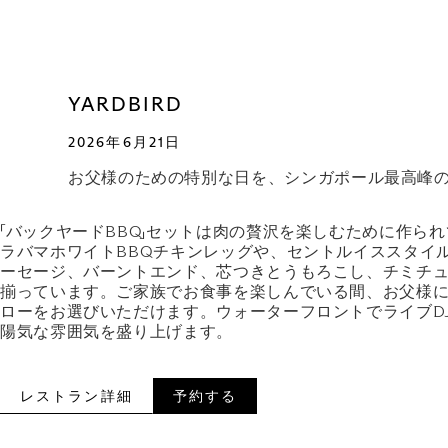
YARDBIRD
2026年6月21日
お父様のための特別な日を、シンガポール最高峰
「バックヤードBBQ」セットは肉の贅沢を楽しむために作ら
ラバマホワイトBBQチキンレッグや、セントルイススタイ
ーセージ、バーントエンド、芯つきとうもろこし、チミチ
揃っています。ご家族でお食事を楽しんでいる間、お父様
ローをお選びいただけます。ウォーターフロントでライブD
陽気な雰囲気を盛り上げます。
レストラン詳細
予約する