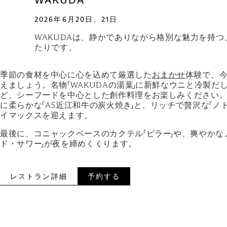
WAKUDA
2026年6月20日、21日
WAKUDAは、静かでありながら格別な魅力を持
たりです。
季節の食材を中心に心を込めて厳選した
おまかせ
体験で、
えましょう。名物「WAKUDAの湯葉」に新鮮なウニと冷製だ
ど、シーフードを中心とした創作料理をお楽しみください
に柔らかな「A5近江和牛の炭火焼き」と、リッチで贅沢な「ノ
イマックスを迎えます。
最後に、コニャックベースのカクテル「ピラー」や、爽やかな
ド・サワー」が夜を締めくくります。
レストラン詳細
予約する