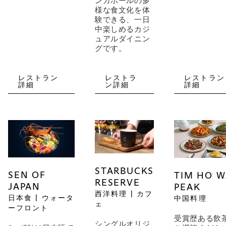
ンガポールの多
様な食文化を体
験できる、一日
中楽しめるカジ
ュアルダイニン
グです。
レストラン
レストラ
レストラン
詳細
ン詳細
詳細
STARBUCKS
SEN OF
TIM HO 
RESERVE
JAPAN
PEAK
西洋料理 | カフ
日本食 | ウォータ
中国料理
ェ
ーフロント
受賞歴ある飲
シングルオリジ