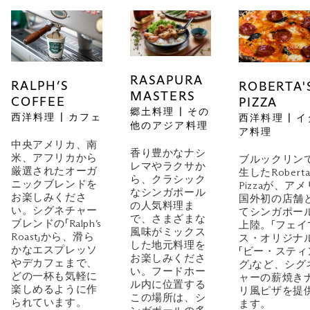
RASAPURA
RALPH’S
ROBERTA'
MASTERS
COFFEE
PIZZA
郷土料理 | その
西洋料理 | カフェ
西洋料理 | 
他のアジア料理
ア料理
中央アメリカ、南
香り豊かなナシ
米、アフリカから
ブルックリン
レマやラクサか
厳選されたオーガ
生したRoberta
ら、クラシック
ニックブレンドを
Pizzaが、ア
なシンガポール
お楽しみくださ
国外初の店舗
の人気料理ま
い。シグネチャー
てシンガポー
で、さまざまな
ブレンドの「Ralph’s
上陸。「フェイ
風味がミックス
Roast」から、滑ら
ス・オリジナル
した地元料理を
かなエスプレッソ
「ビー・スティ
お楽しみくださ
やデカフェまで、
グ」など、シグ
い。フードホー
どの一杯も気軽に
ャーの薪焼き
ル内に位置する
楽しめるように作
リ風ピザを提
この場所は、シ
られています。
ます。