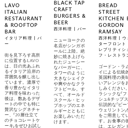
BLACK TAP
LAVO
BREAD
CRAFT
ITALIAN
STREET
BURGERS &
RESTAURANT
KITCHEN 
BEER
& ROOFTOP
GORDON
西洋料理 | バー
BAR
RAMSAY
イタリア料理 | バ
西洋料理 | 
ニューヨークの
ー
ターフロント 
名店がシンガポ
レブリティシ
ールに上陸。絶
街を見下ろす高所
フ・レストラ
妙に焼き上げら
に位置するLAVO
れたジューシー
は、日の光あふれ
ゴードン・ラ
なバーガーに、
るイタリア沿岸の
イによる伝統
タワーのように
雰囲気を醸し出し
英国料理の美
大きなシェイク
ています。濃厚で
いアレンジを
や爽やかなクラ
香り豊かなイタリ
しみください
フトビール。す
ア料理を味わった
ラシックな「フ
べて、オールド
後は、数あるデザ
シュ&チップス
スクール・ヒッ
ートの中でも特に
伝説的な「ビー
プホップのエネ
贅沢なシグネチャ
ウェリントン」
ルギーとともに
ー、「20層仕立て
をご用意して
お楽しみいただ
のチョコレートケ
す。お食事の
けます。
ーキ」をぜひお試し
は、エレガン