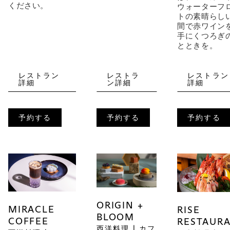
ください。
ウォーターフ
トの素晴らし
間で赤ワイン
手にくつろぎ
とときを。
レストラン
レストラ
レストラン
詳細
ン詳細
詳細
予約する
予約する
予約する
ORIGIN +
MIRACLE
RISE
BLOOM
COFFEE
RESTAUR
西洋料理 | カフ