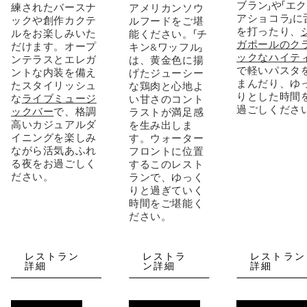
ブラン」や「エ
練されたバースナ
アメリカンソウ
アショコラ」に
ックや創作カクテ
ルフードをご堪
を打ったり、
ルをお楽しみいた
能ください。「チ
ガポールのク
だけます。オープ
キン&ワッフル」
ックなハイテ
ンテラスとエレガ
は、黄金色に揚
で軽いパスタ
ントな内装を備え
げたジューシー
まんだり、ゆ
たスタイリッシュ
な鶏肉と心地よ
りとした時間
な
ライブミュージ
い甘さのコント
過ごしくださ
ックバー
で、格調
ラストが満足感
高いカジュアルダ
を生み出しま
イニングを楽しみ
す。ウォーター
ながら活気あふれ
フロントに位置
る夜をお過ごしく
するこのレスト
ださい。
ランで、ゆっく
りと過ぎていく
時間をご堪能く
ださい。
レストラン
レストラ
レストラン
詳細
ン詳細
詳細