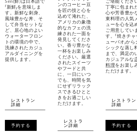
ご堪能くださ
Sen(鮮)は日本語で
ンのコーヒー豆
丁寧に包まれ
「新鮮」を意味しま
を匠の技と心を
心や芳香豊か
す。新鮮な刺身、
込めて淹れた、
東料理の人気
風味豊かな丼、そ
アメリカの象徴
ューを心を込
して弁当セットな
的なカフェの洗
ご用意してい
ど、居心地のよい
練された一面を
す。「焼きチャ
ウォーターフロン
発見してくださ
ューバオ」から
トの環境の中で、
い。香り豊かな
シックな蒸し
洗練されたカジュ
一杯をお楽しみ
まで、満足の
アルダイニングを
ください。厳選
カジュアルな
提供します。
されたスイーツ
料理
をお楽し
やフードと共
ただけます。
に、一日にいつ
でも、時間を気
にせずリラック
スできるひとと
きをお過ごしい
レストラン
レストラン
ただけます。
詳細
詳細
レストラ
予約する
ン詳細
予約する