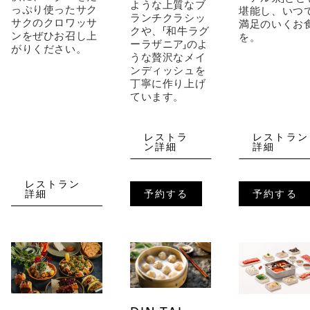
ような上質なブ
っぷり使ったサク
堪能し、いつ
ランチクラシッ
サクのクロワッサ
満足のいくお
クや、「和牛ラグ
ンをぜひお召し上
を。
ーラザニア」のよ
がりください。
うな贅沢なメイ
ンディッシュを
丁寧に作り上げ
ています。
レストラ
レストラン
ン詳細
詳細
レストラン
詳細
予約する
予約する