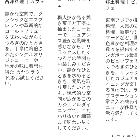
西洋料理 | カフェ
郷土料理 | 
ェ
フェ
静かな空間で、ク
職人技が光る焼
ラシックなエスプ
東南アジアの
き菓子と丁寧に
レッソや革新的な
料理、人気の
抽出したコーヒ
コールドブリュー
料理、新鮮な
ーで、ニュアン
を味わいながらく
フードなど、
ス豊かな風味を
つろぎのひととき
色豊かな料理
感じながら、リ
を。丁寧に焙煎さ
数々を提供す
ラックスしたく
れたシングルオリ
ンガポール最
つろぎの時間を
ジンコーヒーや、
のビュッフェ
お楽しみくださ
地元の味に着想を
くつろぎのひ
い。静かなひと
得た「カヤクラウ
きを。リラッ
ときを求めると
ド」をお試しくださ
したカジュア
きも、元気を取
い。
イニングが楽
り戻したいとき
るRiseでは、
も、現代的な空
ブステーショ
間が広がるこの
常に入れ替わ
カジュアルダイ
ニューが多様
ニングで、こだ
覚を満たして
わり抜いた細部
ます。
まで味わい尽く
してください。