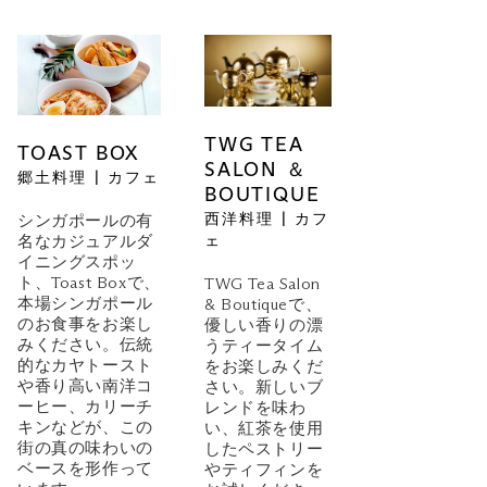
TWG TEA
TOAST BOX
SALON ＆
郷土料理 | カフェ
BOUTIQUE
西洋料理 | カフ
シンガポールの有
ェ
名なカジュアルダ
イニングスポッ
ト、Toast Boxで、
TWG Tea Salon
本場シンガポール
& Boutiqueで、
のお食事をお楽し
優しい香りの漂
みください。伝統
うティータイム
的なカヤトースト
をお楽しみくだ
や香り高い南洋コ
さい。新しいブ
ーヒー、カリーチ
レンドを味わ
キンなどが、この
い、紅茶を使用
街の真の味わいの
したペストリー
ベースを形作って
やティフィンを