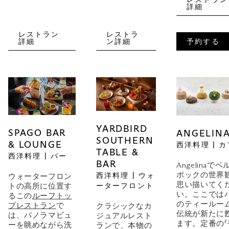
レストラン
詳細
レストラン
レストラ
詳細
ン詳細
予約する
YARDBIRD
SPAGO BAR
ANGELIN
SOUTHERN
& LOUNGE
西洋料理 | 
TABLE &
西洋料理 | バー
BAR
Angelinaでベ
ポックの世界
西洋料理 | ウォ
ウォーターフロン
思い描いてく
ーターフロント
トの高所に位置す
い。ここでは
るこの
ルーフトッ
のティールー
プレストラン
で
クラシックなカ
伝統が新たに
は、パノラマビュ
ジュアルレスト
ます。定番の「
ーを眺めながら洗
ランで、本物の