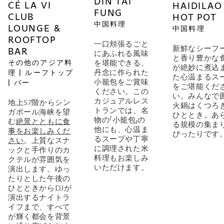
DIN TAI
CÉ LA VI
HAIDILAO
FUNG
CLUB
HOT POT
中国料理
LOUNGE &
中国料理
ROOFTOP
一口頬張るごと
新鮮なシーフ
BAR
にあふれる風味
と香り豊かな
を堪能できる、
その他のアジア料
が絶妙に煮込
丹念に作られた
理 | ルーフトップ
た心温まるス
小籠包をご賞味
| バー
をご堪能くだ
ください。この
い。みんなで
カジュアルレス
地上57階からシン
火鍋はくつろ
トランでは、名
ガポール海峡を望
ひととき。あ
物の「小籠包」の
む
絶景とともに食
る規模の集ま
他にも、心温ま
事をお楽しみくだ
ぴったりです
るスープや丁寧
さい
。上質なスナ
に調理された米
ックと手作りのカ
料理もお楽しみ
クテルが雰囲気を
いただけます。
演出します。ゆっ
たりとした午後の
ひとときからDJが
演出するナイトラ
イフまで、すべて
が輝く都会を背景