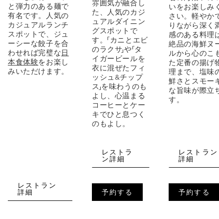
雰囲気が融合し
と弾力のある麺で
いをお楽しみ
た、人気のカジ
有名です。人気の
さい。軽やか
ュアルダイニン
カジュアルランチ
りながら深く
グスポットで
スポットで、ジュ
感のある料理
す。「カニとエビ
ーシーな餃子を合
絶品の海鮮ヌ
のラクサ」や「タ
わせれば完璧な
日
ルから心のこ
イガービールを
本食体験
をお楽し
た定番の揚げ
衣に混ぜたフィ
みいただけます。
理まで、塩味
ッシュ&チップ
鮮さとスモー
ス」を味わうのも
な旨味が際立
よし、心温まる
す。
コーヒーとケー
キでひと息つく
のもよし。
レストラ
レストラン
ン詳細
詳細
レストラン
詳細
予約する
予約する