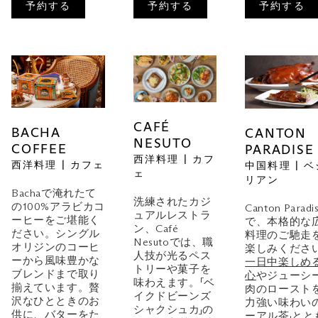
予約する
予約する
予約する
CAFÉ
BACHA
CANTON
NESUTO
COFFEE
PARADISE
西洋料理 | カフ
西洋料理 | カフェ
中国料理 | 
ェ
リアン
Bachaで淹れたて
洗練されたカジ
の100%アラビカコ
Canton Paradi
ュアルレストラ
ーヒーをご堪能く
で、本格的な
ン、Café
ださい。シングル
料理のご馳走
Nesutoでは、職
オリジンのコーヒ
楽しみくださ
人技が光るペス
ーから風味豊かな
一日中楽しめ
トリーや菓子を
ブレンドまで取り
心
やジューシ
味わえます。「ベ
揃えています。贅
肉のロースト
イクドビーンズ
沢なひとときのお
力強い味わいの
シャクシュカ」の
供に、バターをた
ーアル茶」とと