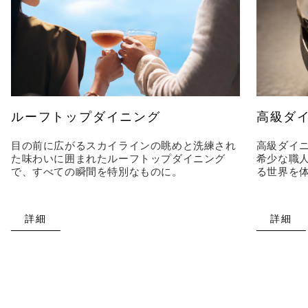
ルーフトップダイニング
高級ダ
目の前に広がるスカイラインの眺めと洗練され
高級ダイ
た味わいに囲まれたルーフトップダイニング
希少な職
で、すべての瞬間を特別なものに。
る世界を
詳細
詳細