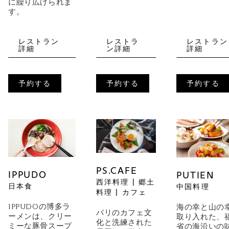
に繰り広げられま
す。
レストラン
レストラ
レストラン
詳細
ン詳細
詳細
予約する
予約する
予約する
PS.CAFE
IPPUDO
PUTIEN
西洋料理 | 郷土
日本食
中国料理
料理 | カフェ
IPPUDOの博多ラ
海の幸と山の
パリのカフェ文
ーメンは、クリー
取り入れた、
化と洗練された
ミーな豚骨スープ
省の海沿いの