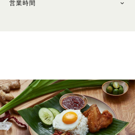
営業時間
最寄りの駐車場: 北(グリーンゾーン)
ハラール認証
営業時間
Ayam Taliwang
毎日:午前10時～午後11時
Ali’s Grill
JC Seafood
24時間営業(6店舗)
Pepper Lunch Express
バクテー(肉骨茶)
Indian Express
バンミー(麺)
Pondok Nasi Padang
フィッシュボールヌードル(魚鮫麺)
お問い合わせ
麻辣火鍋
ヨンタオフー(シンガポール風おでん)
電話: +65 6688 6062 (英語)
ドリンク
WEBサイト
koufu.com.sg