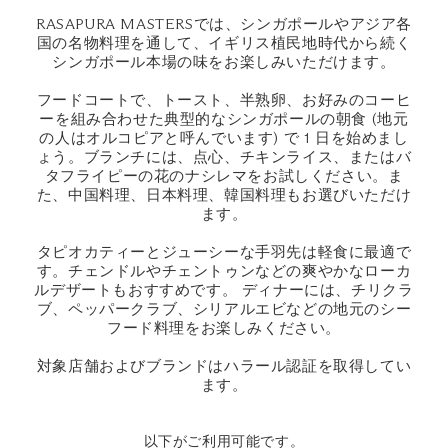
RASAPURA MASTERSでは、シンガポールやアジア各
国の名物料理を通して、イギリス植民地時代から続く
シンガポール本場の味をお楽しみいただけます。
フードコートで、トースト、半熟卵、お好みのコーヒ
ーを組み合わせた典型的なシンガポールの朝食 (地元
の人はオルコピアと呼んでいます) で 1 日を始めまし
ょう。ブランチには、点心、チキンライス、またはバ
タフライピーの花のナシレマをお試しください。ま
た、中国料理、日本料理、韓国料理もお選びいただけ
ます。
タピオカティーとジューシーな手羽先は軽食に最適で
す。チェンドルやチェントゥンなどの爽やかなローカ
ルデザートもおすすめです。 ディナーには、チリクラ
ブ、ペッパークラブ、シリアルエビなどの地元のシー
フード料理をお楽しみください。
対象店舗およびブランドはハラール認証を取得してい
ます。
以下がご利用可能です。