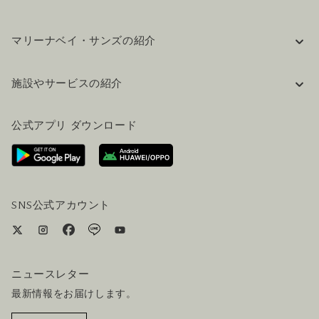
マリーナベイ・サンズの紹介
企業情報
施設やサービスの紹介
採用情報
FAQ(よくある質問)
公式ブログ（英語）
公式アプリ ダウンロード
お問い合わせ
ご来場にあたって
ホテルへのアクセス
ビジター向けサービス
ホテル&航空券一括予約プラン
SNS公式アカウント
ニュースレター
最新情報をお届けします。