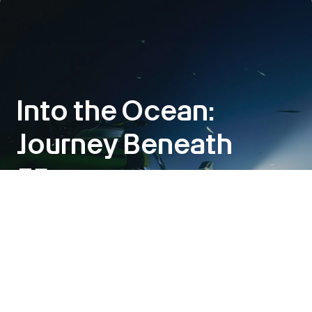
Into the Ocean:
Journey Beneath
展示
2026年6月6日～11月1日
アートサイエンス・ミュージアムとOceanXのコラボレーショ
ンにより実現した「Into the Ocean: Journey Beneath」が、
この6月、世界に先駆けて公開されます。太陽の光が差す海水
の表層から、闇に包まれた最深部へ、深海の旅にいざなうエキ
シビションです。
詳細