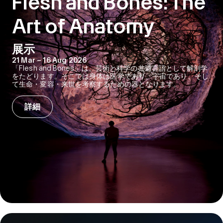
Flesh and Bones: The
Art of Anatomy
展示
21 Mar – 16 Aug 2026
「Flesh and Bones」は、芸術と科学の共通言語として解剖学
をたどります。そこでは身体は医学であり、宇宙であり、そし
て生命・変容・来世を考察するための器となります。
詳細