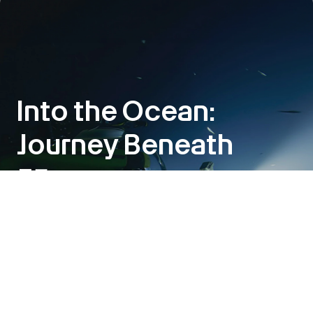
Into the Ocean:
Journey Beneath
展示
2026年6月6日～11月1日
アートサイエンス・ミュージアムとOceanXのコラボレーショ
ンにより実現した「Into the Ocean: Journey Beneath」が、
この6月、世界に先駆けて公開されます。太陽の光が差す海水
の表層から、闇に包まれた最深部へ、深海の旅にいざなうエキ
シビションです。
詳細