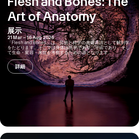
Flesh and Bones: The
Art of Anatomy
展示
21 Mar – 16 Aug 2026
「Flesh and Bones」は、芸術と科学の共通言語として解剖学
をたどります。そこでは身体は医学であり、宇宙であり、そし
て生命・変容・来世を考察するための器となります。
詳細