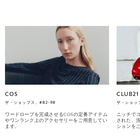
COS
CLUB21
ザ・ショップス、#B2-98
ザ・ショップ
ワードローブを完成させるCOSの定番アイテム
ニッチで
やワンランク上のアクセサリーをご用意してい
された、
ます。
ションを