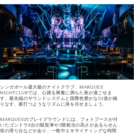
シンガポール最大級のナイトクラブ、MARQUEE
NIGHTCLUBでは、心躍る興奮に満ちた夜が過ごせま
す。最先端のサウンドシステムと国際色豊かなDJ達が織
りなす、脈打つようなリズムに身を任せましょう。
MARQUEEのプレイグラウンドには、フォトブースが付
いたゴンドラ8台の観覧車や3階相当の高さがあるらせん
状の滑り台などがあり、一晩中エキサイティングな時間