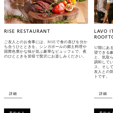
RISE RESTAURANT
LAVO I
ROOFT
ご友人とのお食事には、RISEで食の喜びを分か
ち合うひとときを。シンガポールの郷土料理や
57階にあ
国際色豊かな味が並ぶ豪華なビュッフェで、夜
望できる
のひとときを皆様で贅沢にお楽しみください。
と、気取
調和して
ス、そして
友人との
トです。
詳細
詳細