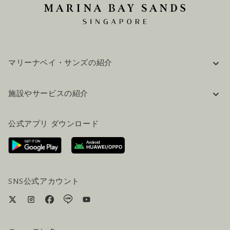
マリーナベイ・サンズの紹介
企業情報
施設やサービスの紹介
採用情報
FAQ(よくある質問)
公式ブログ（英語）
公式アプリ ダウンロード
お問い合わせ
ご来場にあたって
ホテルへのアクセス
ビジター向けサービス
ホテル&航空券一括予約プラン
SNS公式アカウント