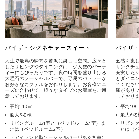
パイザ・シグネチャースイート
パイザ
人生で最高の瞬間を贅沢に楽しむ空間。広々と
五感を癒
したリビングやダイニングは、少人数のパーテ
サンクチ
ィーにもぴったりです。夜の時間を盛り上げる
充実した
大理石のソーシャルバーで、専属のバトラーが
とダイニ
お好きなカクテルをお作りします。お客様のニ
てくださ
ーズに合わせて、様々なタイプのお部屋をご用
庫があり
意しております。
しており
平均140㎡
平均10
最大6名様
最大6名
リビングルーム1室と（ベッドルーム1室）ま
リビング
たは（ベッドルーム2室）
たは（ベ
（アイランド型ソーシャルバーがある客室）