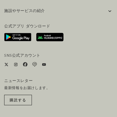
企業情報
施設やサービスの紹介
採用情報
FAQ(よくある質問)
公式ブログ（英語）
公式アプリ ダウンロード
お問い合わせ
ご来場にあたって
ホテルへのアクセス
ビジター向けサービス
ホテル&航空券一括予約プラン
SNS公式アカウント
ニュースレター
最新情報をお届けします。
購読する