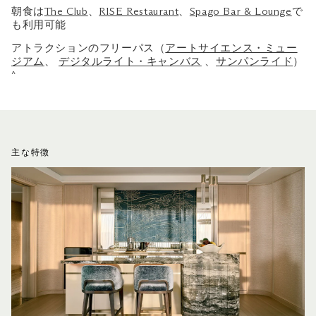
朝食は
The Club
、
RISE Restaurant
、
Spago Bar & Lounge
で
も利用可能
アトラクションのフリーパス（
アートサイエンス・ミュー
ジアム
、
デジタルライト・キャンバス
、
サンパンライド
）
^
主な特徴