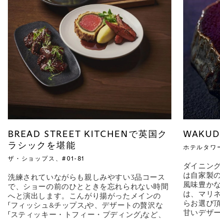
BREAD STREET KITCHENで英国ク
WAKUD
ラシックを堪能
ホテルタワー
ザ・ショップス、#01-81
ダイニン
は自家製
洗練されていながらも親しみやすい3品コース
風味豊か
で、ショーの前のひとときを忘れられない時間
は、マリ
へと演出します。こんがり揚がったメインの
らお選び
「フィッシュ&チップス」や、デザートの贅沢な
甘いデザ
「スティッキー・トフィー・プディング」など、