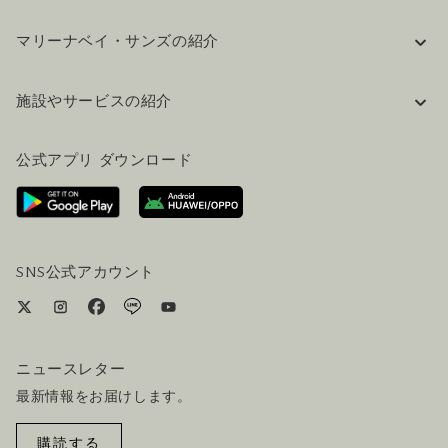
マリーナベイ・サンズの紹介
企業情報
施設やサービスの紹介
採用情報
FAQ(よくある質問)
公式ブログ（英語）
公式アプリ ダウンロード
お問い合わせ
ご来場にあたって
ホテルへのアクセス
ビジター向けサービス
ホテル&航空券一括予約プラン
SNS公式アカウント
ニュースレター
最新情報をお届けします。
購読する