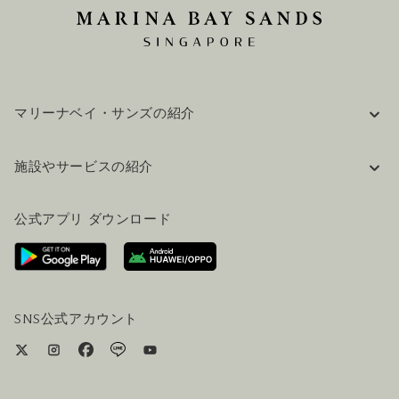
マリーナベイ・サンズの紹介
企業情報
施設やサービスの紹介
採用情報
FAQ(よくある質問)
公式ブログ（英語）
公式アプリ ダウンロード
お問い合わせ
ご来場にあたって
ホテルへのアクセス
ビジター向けサービス
ホテル&航空券一括予約プラン
SNS公式アカウント