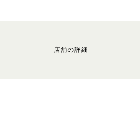
店舗の詳細
ロケーション
ザ・ショップス、#B2-43
最寄りの駐車場: 北(グリーンゾー
営業時間
日～木、祝日:午前10時30分～午
金、土、祝日の前日:午前10時30