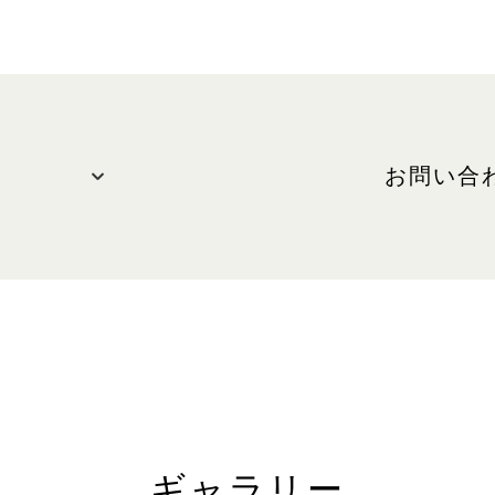
お問い合
お問い合わ
電話: +65
ン)
WEBサイト
sephora.
後10時
分～午後11時
ギャラリー