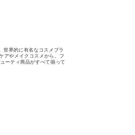
ン他、世界的に有名なコスメブラ
ンケアやメイクコスメから、フ
ビューティ商品がすべて揃って