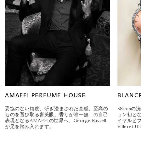
AMAFFI PERFUME HOUSE
BLANC
妥協のない精度、研ぎ澄まされた直感、至高の
38mmの
ものを選び取る審美眼。香りが唯一無二の自己
ョン初と
表現となるAMAFFIの世界へ、George Russell
イヤルと
が足を踏み入れます。
Villeret