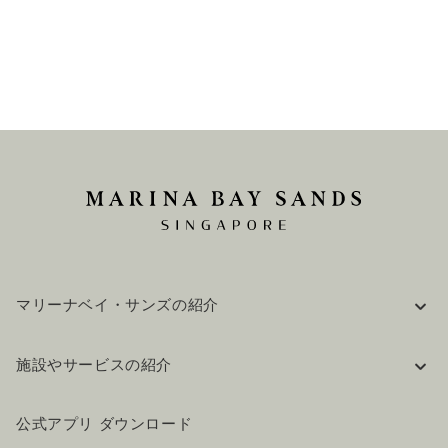
マリーナベイ・サンズの紹介
企業情報
施設やサービスの紹介
採用情報
FAQ(よくある質問)
公式ブログ（英語）
公式アプリ ダウンロード
お問い合わせ
ご来場にあたって