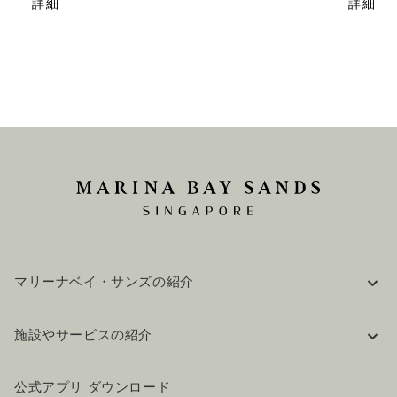
詳細
詳細
マリーナベイ・サンズの紹介
企業情報
施設やサービスの紹介
採用情報
FAQ(よくある質問)
公式ブログ（英語）
公式アプリ ダウンロード
お問い合わせ
ご来場にあたって