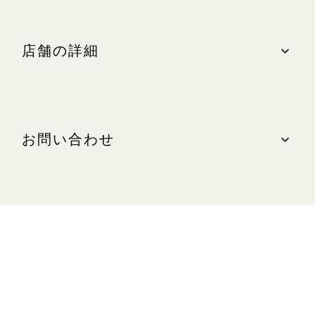
店舗の詳細
ロケーション
ザ・ショップス、#B2M-234
お問い合わせ
最寄りの駐車場: 中央(オレンジゾーン)
営業時間
お問い合わせ
日～木、祝日:午前10時30分～午後10時
電話: +65 6688 7881
金、土、祝日の前日:午前10時30分～午後11時
WEBサイト
puyi.com