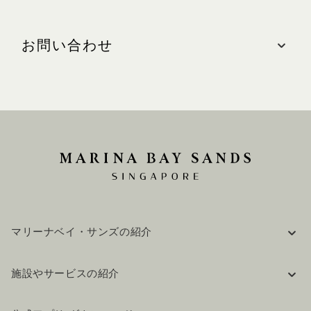
ロケーション
ザ・ショップス、#B2-01D
お問い合わせ
最寄りの駐車場: 南(ブルーゾーン)
営業時間
お問い合わせ
毎日:午前11時～午後9時
電話: +65 6688 7058 / +65 6688 7078
WEBサイト
maytailor.com.sg
マリーナベイ・サンズの紹介
企業情報
施設やサービスの紹介
採用情報
FAQ(よくある質問)
公式ブログ（英語）