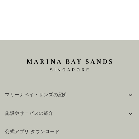
マリーナベイ・サンズの紹介
企業情報
施設やサービスの紹介
採用情報
FAQ(よくある質問)
公式ブログ（英語）
公式アプリ ダウンロード
お問い合わせ
ご来場にあたって