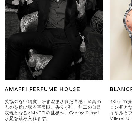
AMAFFI PERFUME HOUSE
BLANC
妥協のない精度、研ぎ澄まされた直感、至高の
38mmの
ものを選び取る審美眼。香りが唯一無二の自己
ョン初と
表現となるAMAFFIの世界へ、George Russell
イヤルと
が足を踏み入れます。
Villeret