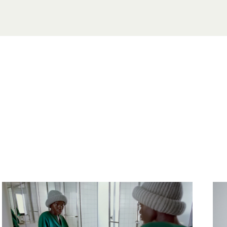
せ
 6509 6234
a.com