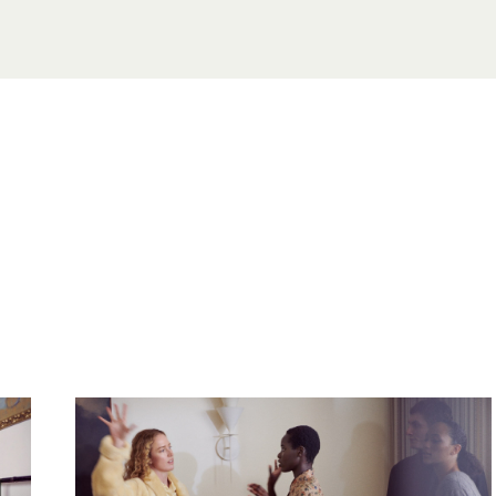
ロケーション
ザ・ショップス、#B1-79
最寄りの駐車場: 中央(オレンジゾ
営業時間
日～木、祝日:午前10時30分～午
金、土、祝日の前日:午前10時30