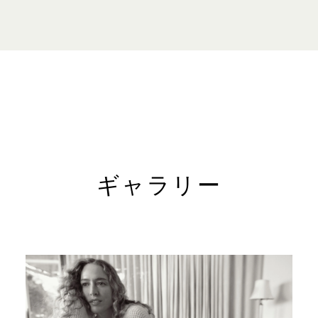
お問い合わ
電話: +65
ーン)
WEBサイト
loropian
後10時
分～午後11時
ギャラリー