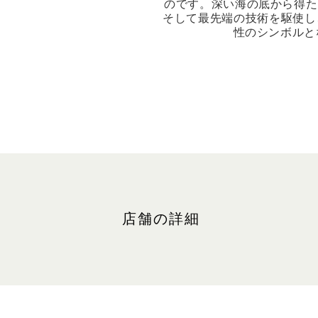
のです。深い海の底から得た
そして最先端の技術を駆使し、La
性のシンボルと
店舗の詳細
ロケーション
ザ・ショップス、#B2-K2
最寄りの駐車場: 南(ブルーゾーン