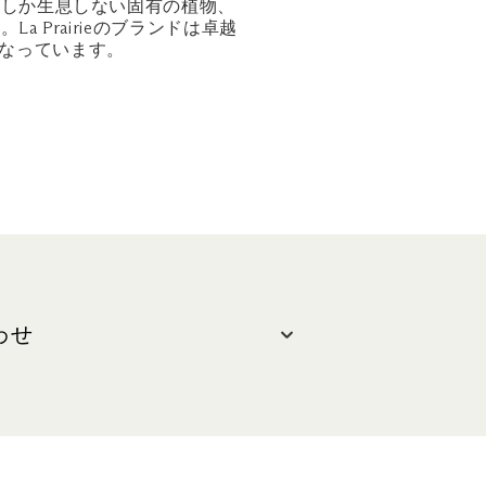
にしか生息しない固有の植物、
a Prairieのブランドは卓越
となっています。
わせ
せ
 6688 7055