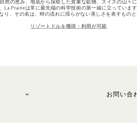
自然の恵み、地底から採取した貴重な鉱物、スイスの山々
 Prairieは常に最先端の科学技術の第一線に立っています。L
なり、その名は、時の流れに揺らがない美しさを表すもの
リゾートドルを獲得・利用が可能
お問い合
お問い合わ
電話: +65
)
WEBサイト