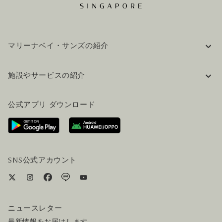
マリーナベイ・サンズの紹介
企業情報
施設やサービスの紹介
採用情報
FAQ(よくある質問)
公式ブログ（英語）
公式アプリ ダウンロード
お問い合わせ
ご来場にあたって
ホテルへのアクセス
ビジター向けサービス
ホテル&航空券一括予約プラン
SNS公式アカウント
ニュースレター