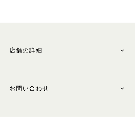
店舗の詳細
ロケーション
ザ・ショップス、#B1-56A/C
お問い合わせ
最寄りの駐車場: 北(グリーンゾーン)
営業時間
お問い合わせ
日～木、祝日:午前10時30分～午後10時
電話: +65 6304 1342
金、土、祝日の前日:午前10時30分～午後11時
WEBサイト