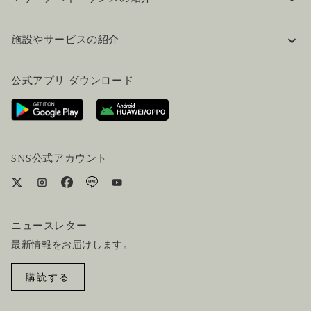
企業情報
施設やサービスの紹介
採用情報
FAQ(よくある質問)
公式ブログ（英語）
公式アプリ ダウンロード
お問い合わせ
ご来場にあたって
ホテルへのアクセス
ビジター向けサービス
ホテル&航空券一括予約プラン
SNS公式アカウント
ニュースレター
最新情報をお届けします。
購読する