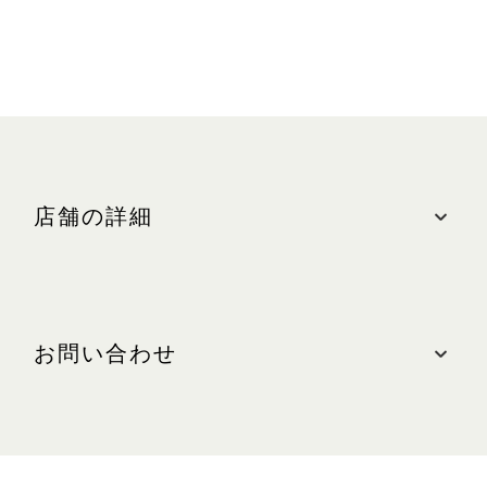
店舗の詳細
ロケーション
ザ・ショップス、#B2-90B
お問い合わせ
最寄りの駐車場: 中央(オレンジゾーン)
営業時間
お問い合わせ
日～木、祝日:午前10時30分～午後10時
電話: +65 6808 1706
金、土、祝日の前日:午前10時30分～午後11時