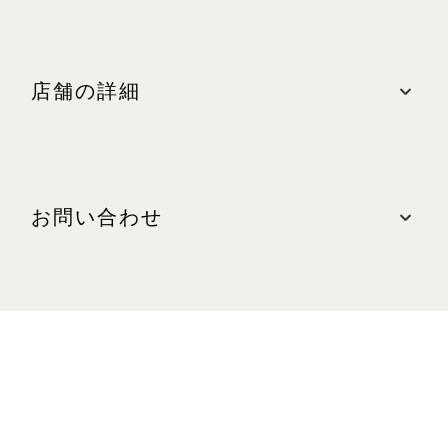
店舗の詳細
ロケーション
ザ・ショップス、#B2-17
お問い合わせ
最寄りの駐車場: 南(ブルーゾーン)
営業時間
お問い合わせ
日～木、祝日:午前10時30分～午後10時
電話: +65 6688 7195
金、土、祝日の前日:午前10時30分～午後11時
WEBサイト
armani.com/en-sg