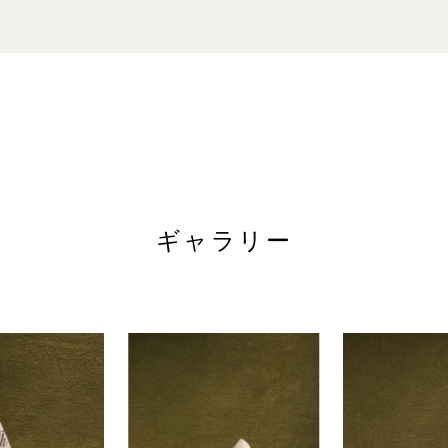
お問い合わせ
日～木、祝日:午前10時30分～午後10時
電話: +65 6688 7103(英語)
金、土、祝日の前日:午前10時30分～午後11時
WEBサイト
www.christofle.com
ギャラリー