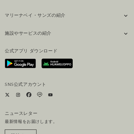
マリーナベイ・サンズの紹介
企業情報
施設やサービスの紹介
採用情報
FAQ(よくある質問)
公式ブログ（英語）
公式アプリ ダウンロード
お問い合わせ
ご来場にあたって
ホテルへのアクセス
ビジター向けサービス
ホテル&航空券一括予約プラン
SNS公式アカウント
ニュースレター
最新情報をお届けします。