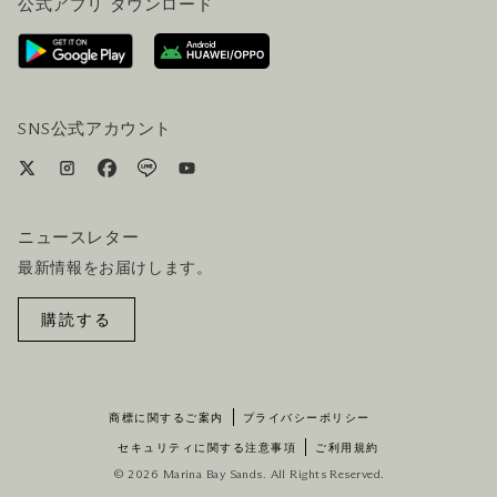
公式アプリ ダウンロード
お問い合わせ
ご来場にあたって
ホテルへのアクセス
ビジター向けサービス
ホテル&航空券一括予約プラン
SNS公式アカウント
ニュースレター
最新情報をお届けします。
購読する
商標に関するご案内
プライバシーポリシー
セキュリティに関する注意事項
ご利用規約
© 2026 Marina Bay Sands. All Rights Reserved.