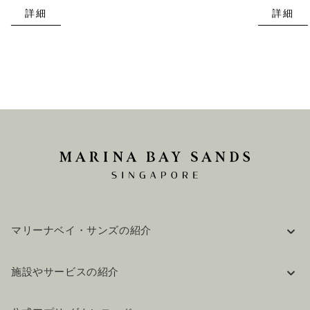
詳細
詳細
マリーナベイ・サンズの紹介
企業情報
施設やサービスの紹介
採用情報
FAQ(よくある質問)
公式ブログ（英語）