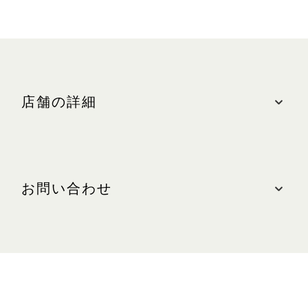
店舗の詳細
ロケーション
ザ・ショップス、#B2M-222
お問い合わせ
最寄りの駐車場: 中央(オレンジゾーン)
営業時間
ご意見・お問い合わせはこちらから
日～木、祝日:午前10時30分～午後10時
電話: +65 6634 6297(英語)
金、土、祝日の前日:午前10時30分～午後11時
WEBサイト