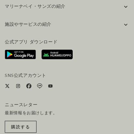
マリーナベイ・サンズの紹介
企業情報
施設やサービスの紹介
採用情報
FAQ(よくある質問)
公式ブログ（英語）
公式アプリ ダウンロード
お問い合わせ
ご来場にあたって
ホテルへのアクセス
ビジター向けサービス
ホテル&航空券一括予約プラン
SNS公式アカウント
ニュースレター
最新情報をお届けします。
購読する