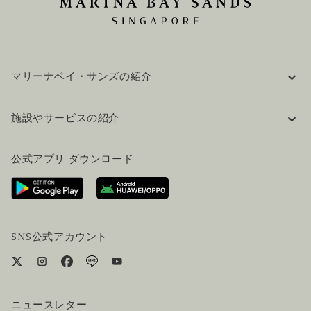
マリーナベイ・サンズの紹介
企業情報
施設やサービスの紹介
採用情報
FAQ(よくある質問)
公式ブログ（英語）
公式アプリ ダウンロード
お問い合わせ
ご来場にあたって
ホテルへのアクセス
ビジター向けサービス
ホテル&航空券一括予約プラン
SNS公式アカウント
ニュースレター