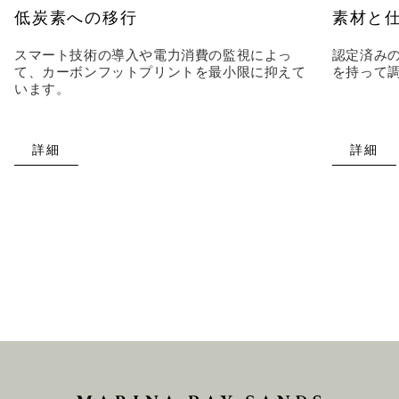
低炭素への移行
素材と
スマート技術の導入や電力消費の監視によっ
認定済み
て、カーボンフットプリントを最小限に抑えて
を持って
います。
詳細
詳細