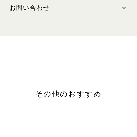
ザ・ショップス、#01-59A
お問い合わせ
最寄りの駐車場: 南(ブルーゾーン)
営業時間
お問い合わせ
日～木、祝日:午前10時30分～午後10時
電話:+65 800 321 1501 (英語)
金、土、祝日の前日:午前10時30分～午後11時
Eメール:
contact-sg@chanel.com
WEBサイト
chanel.com
その他のおすすめ