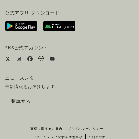
FAQ(よくある質問)
公式ブログ（英語）
公式アプリ ダウンロード
お問い合わせ
ご来場にあたって
ホテルへのアクセス
ビジター向けサービス
ホテル&航空券一括予約プラン
SNS公式アカウント
ニュースレター
最新情報をお届けします。
購読する
商標に関するご案内
プライバシーポリシー
セキュリティに関する注意事項
ご利用規約