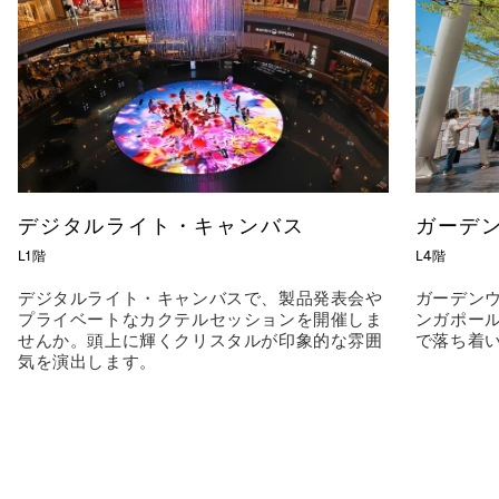
デジタルライト・キャンバス
ガーデ
L1階
L4階
デジタルライト・キャンバスで、製品発表会や
ガーデン
プライベートなカクテルセッションを開催しま
ンガポー
せんか。頭上に輝くクリスタルが印象的な雰囲
で落ち着
気を演出します。