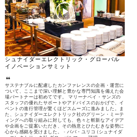
シュナイダーエレクトリック・グローバル
イノベーションサミット
サステナブルに配慮したカンファレンスの企画・運営に
ついて、ここまで深い理解と豊かな専門知識を備えた会
場パートナーは初めてです。 マリーナベイ・サンズの
スタッフの優れたサポートやアドバイスのおかげで、イ
ベントの進行管理が驚くほどスムーズに進みました。ま
た、シュナイダーエレクトリック社のグリーン・ミーテ
ィングへの取り組みに対しても、色々と斬新なアイデア
や企画をご提案いただき、その熱意とひたむきな姿勢に
心から感銘を受けました。 - ババ・ユリコ (シュナイダ