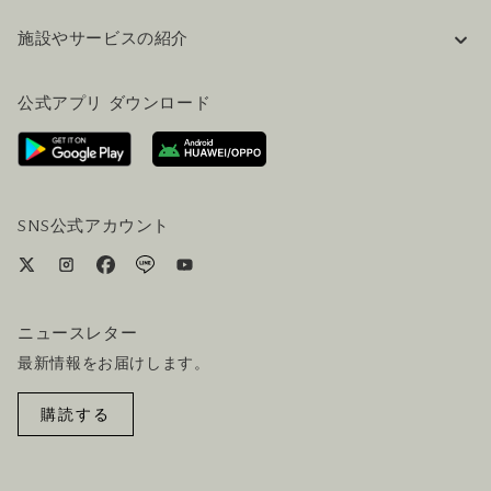
企業情報
施設やサービスの紹介
採用情報
FAQ(よくある質問)
公式ブログ（英語）
公式アプリ ダウンロード
お問い合わせ
ご来場にあたって
ホテルへのアクセス
ビジター向けサービス
ホテル&航空券一括予約プラン
SNS公式アカウント
ニュースレター
最新情報をお届けします。
購読する