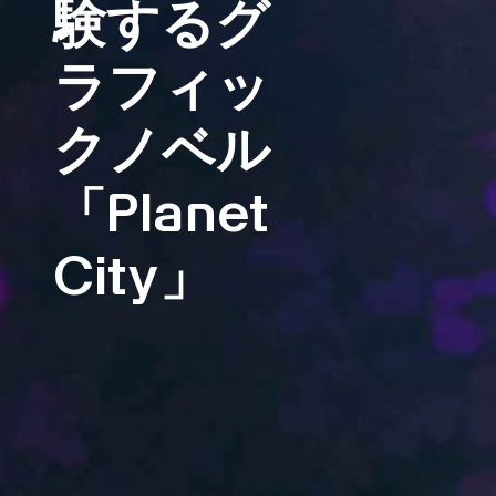
験するグ
ラフィッ
クノベル
「Planet
City」