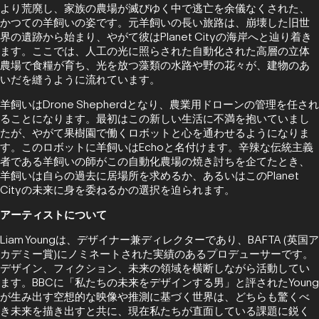
より荒廃し、家族の農場が滅びゆく中で逃亡を余儀なくされた、
かつての羊飼いの姿です。元羊飼いの長い旅路は、崩壊した旧世
界の遺跡から始まり、やがて彼はPlanet Cityの海岸へと辿り着き
ます。ここでは、人工の光に照らされた自動化された高層の立体
農場で食糧が育ち、光を放つ藻類の水路や野の花々が、建物のあ
いだを縫うように流れています。
羊飼いはDrone Shepherdとなり、農業用ドローンの管理を任され
ることになります。最初はこの新しい生活に不満を抱いていまし
たが、やがて果樹園で働くロボットと心を通わせるようになりま
す。このロボットに羊飼いはEchoと名付けます。辛辣な伝統主義
者である羊飼いの師がこの自動化農場の焼き討ちを企てたとき、
羊飼いは自らの過去に居場所を求めるか、あるいはこのPlanet
Cityの未来に身を委ねるかの選択を迫られます。
アーティストについて
Liam Youngは、デザイナー兼ディレクターであり、BAFTA (英国ア
カデミー賞)にノミネートされた実績のあるプロデューサーです。
デザイン、フィクション、未来の領域を横断しながら活動してい
ます。BBCに「私たちの未来をデザインする男」と評されたYoung
が生み出す空想的な映像や推測に基づく世界は、どちらも驚くべ
き未来を描き出すと共に、現在私たちが直面している課題に鋭く