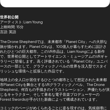
世界初公開
アーティスト: Liam Young
上映時間: 15分
言語: 英語
The Drone Shepherdでは、未来都市「Planet City」への大胆な
旅が描かれます。Planet Cityは、100億人が暮らすために設計さ
れたひとつの巨大都市。このVR作品は、Liam Youngによる新作
で、世界初公開としてアートサイエンス・ミュージアムのVRギャ
ラリーに登場します。高く評価されている「Planet City」ユニバ
ースの一部として、グラフィックノベルの世界を没入型でスタイ
リッシュな環境へと拡張した作品です。
地球上の全人口が居住するひとつの都市として想定された未来都
市Planet Cityを舞台とするVRグラフィックノベル、The Drone
Shepherd。何百もの手描きのイラストレーション、声優たちが演
じるキャラクター、そして著名な電子音楽プロデューサーの
Forest Swordsが手がけた新曲によって構成されています。
コミックのページがめくられるごとに姿を現すのは、気候崩壊に