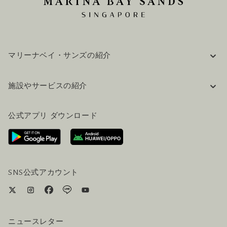
マリーナベイ・サンズの紹介
企業情報
施設やサービスの紹介
採用情報
FAQ(よくある質問)
公式ブログ（英語）
公式アプリ ダウンロード
お問い合わせ
ご来場にあたって
ホテルへのアクセス
ビジター向けサービス
ホテル&航空券一括予約プラン
SNS公式アカウント
ニュースレター