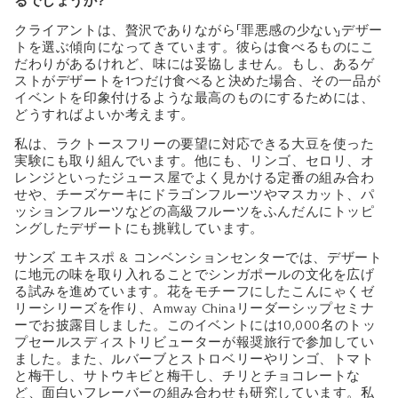
るでしょうか?
クライアントは、贅沢でありながら「罪悪感の少ない」デザー
トを選ぶ傾向になってきています。彼らは食べるものにこ
だわりがあるけれど、味には妥協しません。もし、あるゲ
ストがデザートを1つだけ食べると決めた場合、その一品が
イベントを印象付けるような最高のものにするためには、
どうすればよいか考えます。
私は、ラクトースフリーの要望に対応できる大豆を使った
実験にも取り組んでいます。他にも、リンゴ、セロリ、オ
レンジといったジュース屋でよく見かける定番の組み合わ
せや、チーズケーキにドラゴンフルーツやマスカット、パ
ッションフルーツなどの高級フルーツをふんだんにトッピ
ングしたデザートにも挑戦しています。
サンズ エキスポ & コンベンションセンターでは、デザート
に地元の味を取り入れることでシンガポールの文化を広げ
る試みを進めています。花をモチーフにしたこんにゃくゼ
リーシリーズを作り、Amway Chinaリーダーシップセミナ
ーでお披露目しました。このイベントには10,000名のトッ
プセールスディストリビューターが報奨旅行で参加してい
ました。また、ルバーブとストロベリーやリンゴ、トマト
と梅干し、サトウキビと梅干し、チリとチョコレートな
ど、面白いフレーバーの組み合わせも研究しています。私