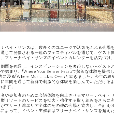
ーナベイ・サンズは、数多くのユニークで活気あふれる会場
通じて開催される一連のフェスティバルを通じて、ゲスト体
は、マリーナベイ・サンズのイベントカレンダーを活気づけ
な側面を強調し、インスピレーションを喚起しながらゲスト
ティバルで始まり、「Where Your Senses Feast」で贅沢な
音楽の魅力に浸る「Where Music Takes Over」と続きま
に年間を通じて新鮮で刺激的な体験を楽しんでいただけるよう
なれます。
催者や参加者のために会議体験を向上させるマリーナベイ・
型リゾートのサービスを拡大・強化する取り組みをさらに充
マリーナ湾エリア全体のその他の会場と協力し、合計8,000
れによって、イベント主催者はマリーナベイ・サンズを超え