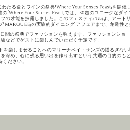
たる食とワインの祭典「Where Your Senses Feas
と共催の「Where Your Senses Feast」では、30超の
能を披露しました。このフェスティバルは、アートサイエンス・ミ
ナイトクラブ「MARQUEE」の実験的ダイニング アフェアまで、
21日間の祭典でファッションを称えます。ファッションショ
体験などでゲストに楽しんでいただく予定です。
ストを楽しませることへのマリーナベイ・サンズの揺るぎな
りを深め、心に残る思い出を作り出すという共通の目的のも
待ください。