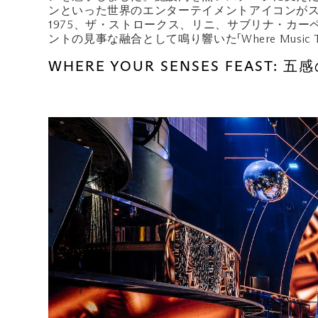
ンといった世界のエンターテイメントアイコンがス
1975、ザ・ストロークス、リニ、サブリナ・カ
ントの見事な融合として鳴り響いた「Where Musi
WHERE YOUR SENSES FEAST