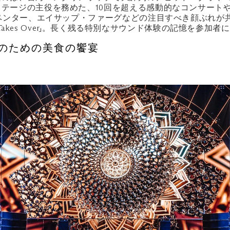
テージの主役を務めた、10回を超える感動的なコンサートや
ーペンター、エイサップ・ファーグなどの注目すべき顔ぶれが
c Takes Over」。長く残る特別なサウンド体験の記憶を参加
: 五感のための美食の饗宴