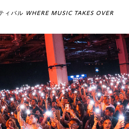
ティバル
WHERE MUSIC TAKES OVER