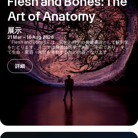
Flesh and Bones: The
Art of Anatomy
展示
21 Mar – 16 Aug 2026
「Flesh and Bones」は、芸術と科学の共通言語として解剖学
をたどります。そこでは身体は医学であり、宇宙であり、そし
て生命・変容・来世を考察するための器となります。
詳細