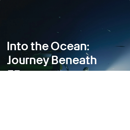
Into the Ocean:
Journey Beneath
展示
2026年6月6日～11月1日
アートサイエンス・ミュージアムとOceanXのコラボレーショ
ンにより実現した「Into the Ocean: Journey Beneath」が、
この6月、世界に先駆けて公開されます。太陽の光が差す海水
の表層から、闇に包まれた最深部へ、深海の旅にいざなうエキ
シビションです。
詳細